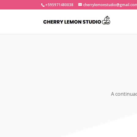
+595971480038
cherrylemonstudio@gmail.co
A continua