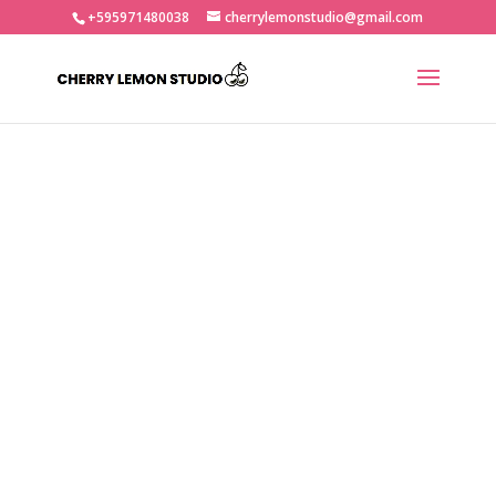
+595971480038
cherrylemonstudio@gmail.com
ABOUT US
Excepteur sint occaecat
cupidatat non proident, sunt in